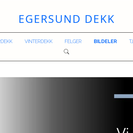
EGERSUND DEKK
DEKK
VINTERDEKK
FELGER
BILDELER
T