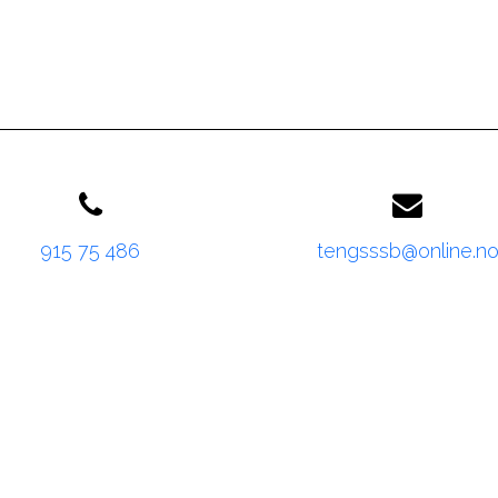
915 75 486
tengsssb@online.n