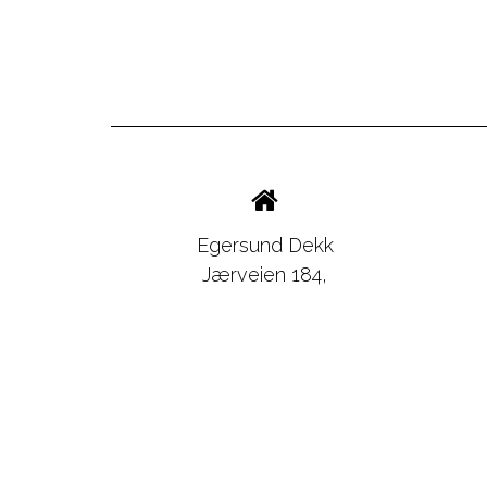
Egersund Dekk
Jærveien 184,
4373 EGERSUND
Org. 979 384 270
LOGG INN