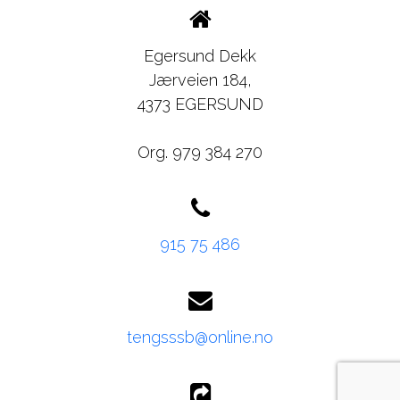
Egersund Dekk
Jærveien 184,
4373 EGERSUND
Org. 979 384 270
915 75 486
tengsssb@online.no